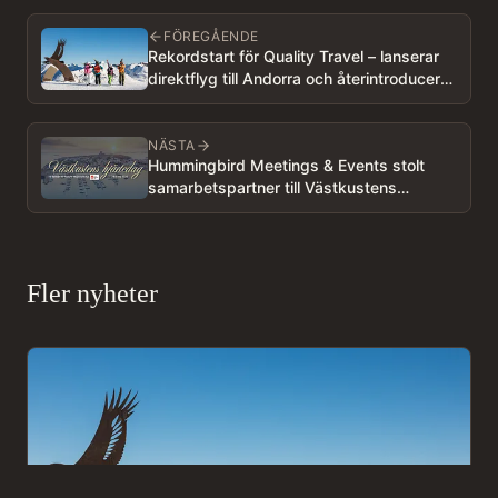
FÖREGÅENDE
Rekordstart för Quality Travel – lanserar
direktflyg till Andorra och återintroducerar
Baqueira!
NÄSTA
Hummingbird Meetings & Events stolt
samarbetspartner till Västkustens
hjärtedag – till förmån för Ronald
McDonald Hus Göteborg
Fler nyheter