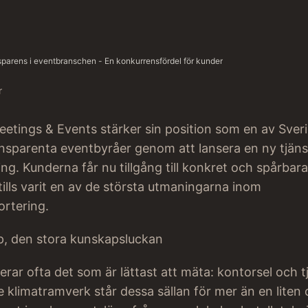
parens i eventbranschen - En konkurrensfördel för kunder
r
tings & Events stärker sin position som en av Sver
nsparenta eventbyråer genom att lansera en ny tjänst
ng. Kunderna får nu tillgång till konkret och spårbara
ills varit en av de största utmaningarna inom
ortering.
pp, den stora kunskapsluckan
rar ofta det som är lättast att mäta: kontorsel och t
e klimatramverk står dessa sällan för mer än en liten 