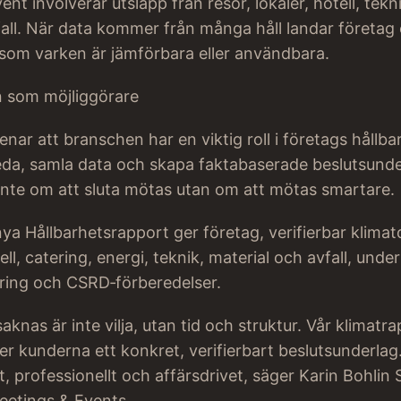
nt involverar utsläpp från resor, lokaler, hotell, tekni
all. När data kommer från många håll landar företag 
som varken är jämförbara eller användbara.
 som möjliggörare
ar att branschen har en viktig roll i företags hållba
da, samla data och skapa faktabaserade beslutsunde
 inte om att sluta mötas utan om att mötas smartare.
a Hållbarhetsrapport ger företag, verifierbar klimat
ell, catering, energi, teknik, material och avfall, unde
tering och CSRD‑förberedelser.
aknas är inte vilja, utan tid och struktur. Vår klimatr
er kunderna ett konkret, verifierbart beslutsunderlag
t, professionellt och affärsdrivet, säger Karin Bohlin
etings & Events.