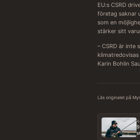
EU:s CSRD drive
företag saknar 
som en möjlighe
stärker sitt va
– CSRD är inte 
klimatredovisas 
Karin Bohlin Sa
Läs originalet på M
S
s