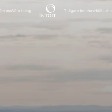
Om oss
Våra bolag
Tidigare innehav
Hållbarhe