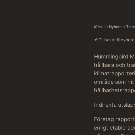
Hem
Nyheter
Trans
Tillbaka till nyhete
Hummingbird Mee
hållbara och tra
klimatrapporteri
område som hitt
hållbarhetsrapp
Indirekta utslä
Företag rapporte
enligt etablerad