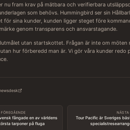
r nu fram krav på mätbara och verifierbara utsläpp
underlagen som behövs. Hummingbird ser sin Hållba
t för sina kunder, kunden ligger steget före komman
rumärke genom transparens och ansvarstagande.
slutmålet utan startskottet. Frågan är inte om möten
utan hur förberedd man är. Vi gör våra kunder redo på
uce.
ynewsdesk
FÖREGÅENDE
NÄSTA
vensk fångade en av världens
Tour Pacific är Sveriges bäs
törsta tarponer på fluga
specialistresearrang