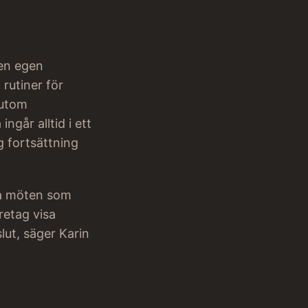
en egen
 rutiner för
sutom
ngår alltid i ett
 fortsättning
pa möten som
retag visa
lut, säger Karin