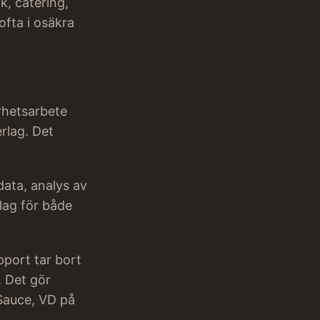
k, catering,
ofta i osäkra
rhetsarbete
rlag. Det
data, analys av
rlag för både
apport tar bort
. Det gör
 Sauce, VD på