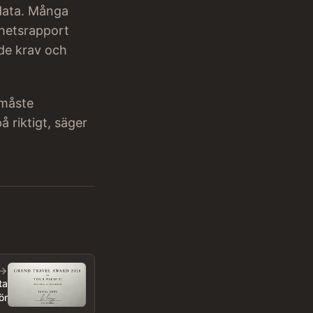
sdata. Många
rhetsrapport
de krav och
 måste
 riktigt, säger
ta
ör