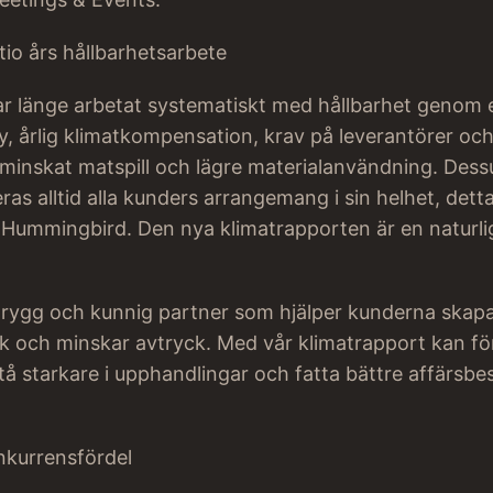
tio års hållbarhetsarbete
r länge arbetat systematiskt med hållbarhet genom 
y, årlig klimatkompensation, krav på leverantörer och
 minskat matspill och lägre materialanvändning. Des
s alltid alla kunders arrangemang i sin helhet, detta i
ummingbird. Den nya klimatrapporten är en naturlig
en trygg och kunnig partner som hjälper kunderna ska
k och minskar avtryck. Med vår klimatrapport kan fö
stå starkare i upphandlingar och fatta bättre affärsbes
onkurrensfördel