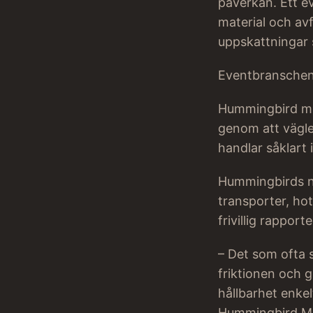
påverkan. Ett eve
material och avf
uppskattningar 
Eventbranschen
Hummingbird men
genom att vägle
handlar såklart
Hummingbirds ny
transporter, hot
frivillig rappor
– Det som ofta s
friktionen och g
hållbarhet enkel
Hummingbird Me